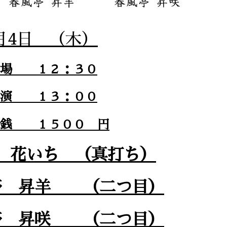
月4日 （木）
開場 １２：３０
開演 １３：００
戸銭 １５００ 円
 花いち （真打ち）
亭 昇羊 （二つ目）
亭 昇咲 （二つ目）