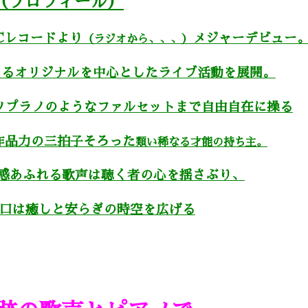
（プロフィール）
$Cレコードより
メジャーデビュー
（ラジオから、、、）
る
オリジナルを中心としたライブ活動を展開。
ソプラノのようなファルセットまで自由自在に操る
作品力の三拍子そろった
類い稀なる才能の
持ち主。
感あふれる歌声は聴く者の心
を
揺さぶり、
口は癒しと安らぎの時空を広げる