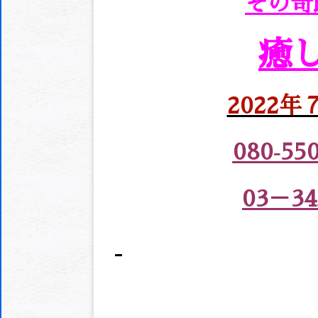
その奇
癒
2022
080‐55
03－34