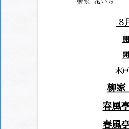
8
木
柳家
春風
春風