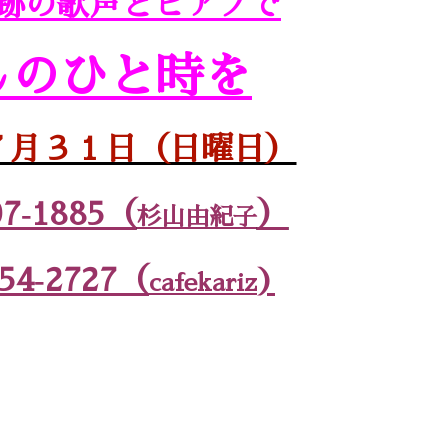
跡の歌声とピアノで
しのひと時を
年７月３１日（日曜日）
07‐1885（
）
杉山由紀子
54‐2727（
)
cafekariz