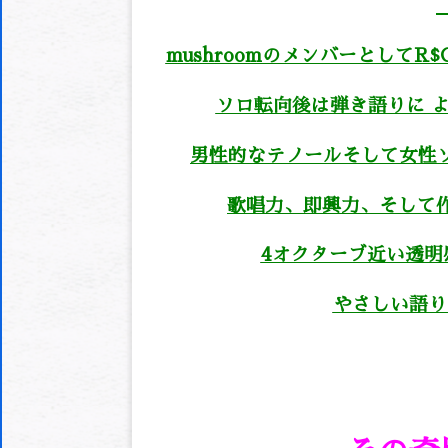
mushroomのメンバーとしてR
ソロ転向後は弾き語りに
よ
男性的なテノールそして
女性
歌唱力、即興力、
そして
4オクターブ近い透明
やさしい語り