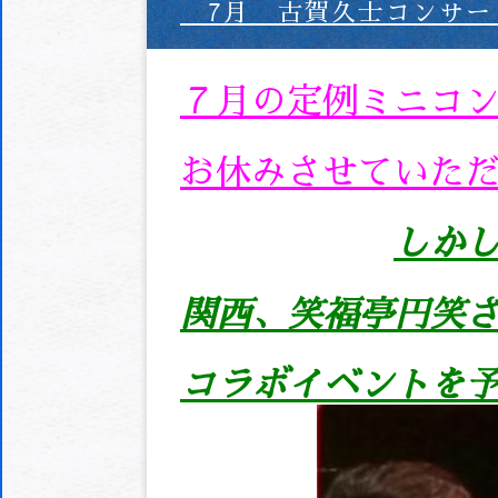
7月 古賀久士コンサー
７月の定例ミニコ
お休みさせていただ
しか
関西、笑福亭円笑
コラボイベントを