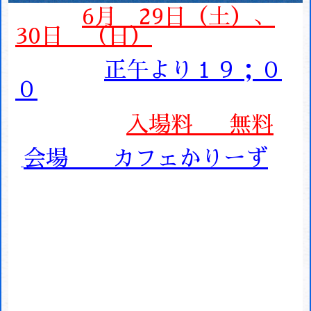
6月 29日（土）、
30日 （日）
正午より１９；０
０
入場料 無料
会場 カフェかりーず