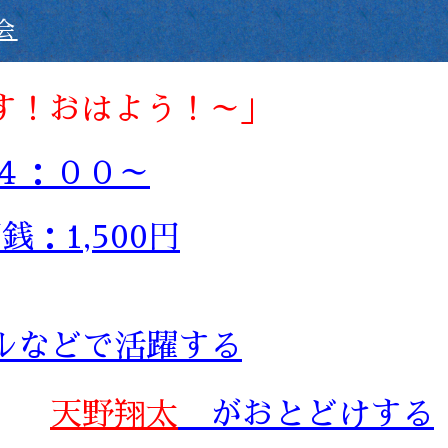
会
す！おはよう！～」
４：００～
銭：1,500円
ルなどで活躍する
天野翔太
がおとどけ
する