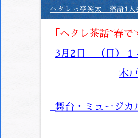
ヘタレっ亭笑太 落語1人
「ヘタレ茶話~春で
3月2日 （日）１
木戸
舞台・ミュージカ