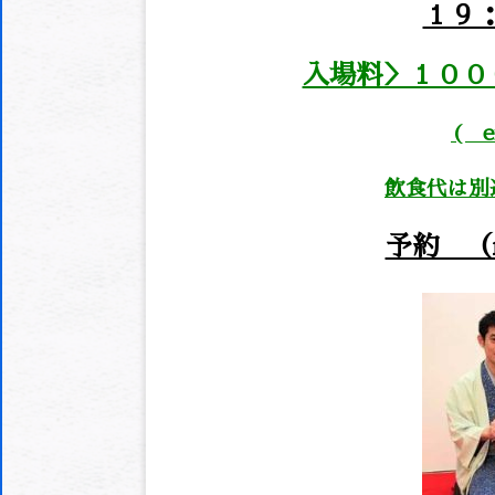
１９：
入場料＞１００
( en
飲食代は別途 （
予約 （res