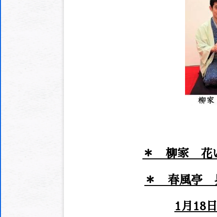
＊ 柳家 花
＊ 春風亭 
1月18