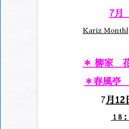
7月
Kariz Monthly
＊ 柳家
＊春風亭
7
月12
１8