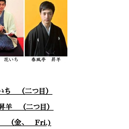
いち （二つ目）
昇羊 （二つ目）
日 （金、 Fri.)