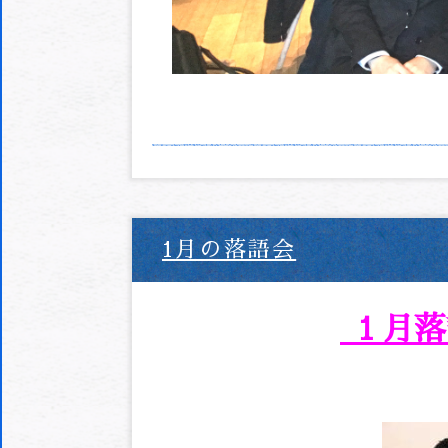
1月の落語会
１月落